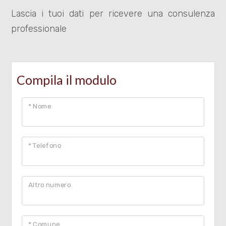
Lascia i tuoi dati per ricevere una consulenza
professionale
Locali
minimi
Compila il modulo
Qualsiasi
* Nome
1
* Telefono
2
3
Altro numero
4
* Comune