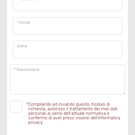
5
* Email
5+
Zona
Bagni
minimi
* Descrizione
Qualsiasi
1
*
Compilando ed inviando questo modulo di
2
richiesta, autorizzo il trattamento dei miei dati
personali ai sensi dell'attuale normativa e
confermo di aver preso visione dell'informativa
privacy.
3