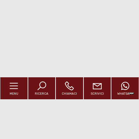
Posto auto/Box
Balcone/Terrazzo
Ascensore
Arredato
Nuova costruzione
MENU
Lusso
RICERCA
CHIAMACI
SCRIVICI
WHATSAPP
HOME