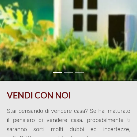
cercare
CON
NOI
Provincia
LAVORA
Comune
CON
NOI
CONTATTI
VENDI CON NOI
Tipologia
-
multiscelta
Stai pensando di vendere casa? Se hai maturato
il pensiero di vendere casa, probabilmente ti
Qualsiasi
saranno sorti molti dubbi ed incertezze,