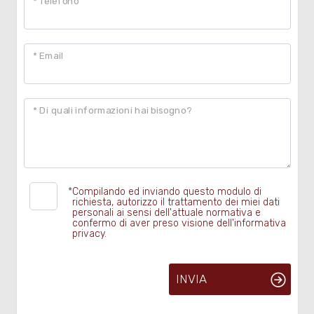
* Telefono
5
* Email
5+
* Di quali informazioni hai bisogno?
Bagni
minimi
Qualsiasi
*
Compilando ed inviando questo modulo di
richiesta, autorizzo il trattamento dei miei dati
1
personali ai sensi dell'attuale normativa e
confermo di aver preso visione dell'informativa
privacy.
2
INVIA
3