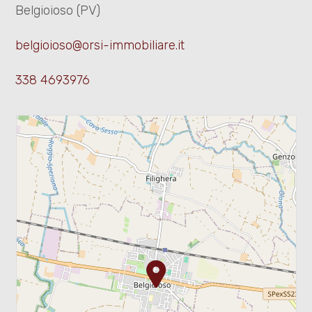
Belgioioso (PV)
Residenziali
belgioioso@orsi-immobiliare.it
Commerciali
338 4693976
Prezzo
Totale
mq