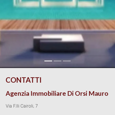
cercare
CON
NOI
Provincia
LAVORA
Comune
CON
NOI
CONTATTI
CONTATTI
Tipologia
-
Agenzia Immobiliare Di Orsi Mauro
multiscelta
Via F.lli Cairoli, 7
Qualsiasi