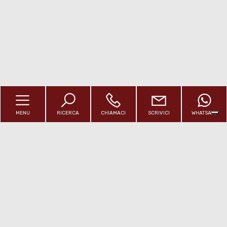
Posto auto/Box
Balcone/Terrazzo
Ascensore
Arredato
MENU
RICERCA
CHIAMACI
SCRIVICI
WHATSAPP
Nuova costruzione
Lusso
HOME
CHI SIAMO