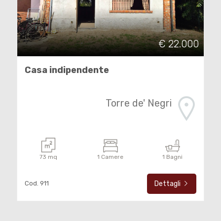
cercare
CON
NOI
Pavia
€ 22.000
LAVORA
Torre de' Negri
Casa indipendente
CON
NOI
Torre de' Negri
CONTATTI
Tipologia
73 mq
1 Camere
1 Bagni
-
multiscelta
Cod. 911
Dettagli
Qualsiasi